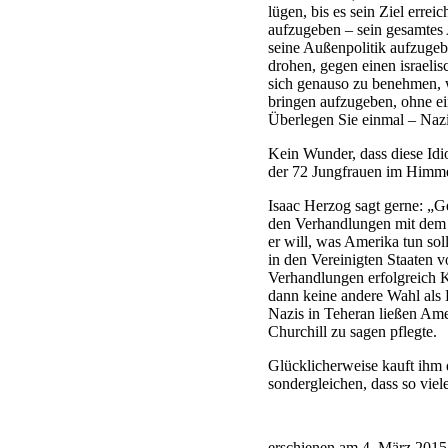
lügen, bis es sein Ziel erre
aufzugeben – sein gesamtes
seine Außenpolitik aufzugeb
drohen, gegen einen israeli
sich genauso zu benehmen, w
bringen aufzugeben, ohne e
Überlegen Sie einmal – Naz
Kein Wunder, dass diese Idi
der 72 Jungfrauen im Himme
Isaac Herzog sagt gerne: „Ge
den Verhandlungen mit dem I
er will, was Amerika tun sol
in den Vereinigten Staaten 
Verhandlungen erfolgreich K
dann keine andere Wahl als K
Nazis in Teheran ließen Ame
Churchill zu sagen pflegte.
Glücklicherweise kauft ihm 
sondergleichen, dass so viel
erschienen am 4. März 2015