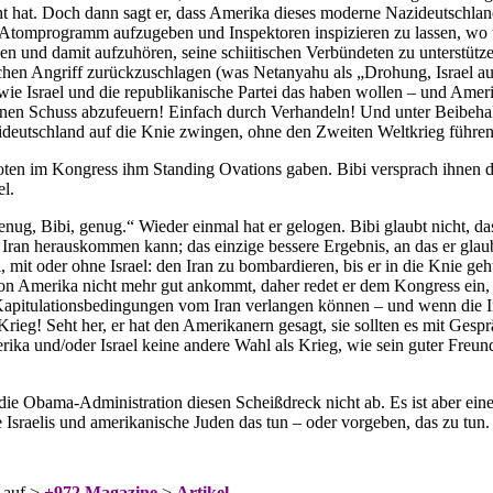
icht hat. Doch dann sagt er, dass Amerika dieses moderne Nazideutschla
 Atomprogramm aufzugeben und Inspektoren inspizieren zu lassen, wo
en und damit aufzuhören, seine schiitischen Verbündeten zu unterstütz
schen Angriff zurückzuschlagen (was Netanyahu als „Drohung, Israel au
ie Israel und die republikanische Partei das haben wollen – und Amer
inen Schuss abzufeuern! Einfach durch Verhandeln! Und unter Beibeha
ideutschland auf die Knie zwingen, ohne den Zweiten Weltkrieg führe
oten im Kongress ihm Standing Ovations gaben. Bibi versprach ihnen d
l.
nug, Bibi, genug.“ Wieder einmal hat er gelogen. Bibi glaubt nicht, da
ran herauskommen kann; das einzige bessere Ergebnis, an das er glaubt,
l, mit oder ohne Israel: den Iran zu bombardieren, bis er in die Knie geh
von Amerika nicht mehr gut ankommt, daher redet er dem Kongress ein, 
apitulationsbedingungen vom Iran verlangen können – und wenn die Ira
rieg! Seht her, er hat den Amerikanern gesagt, sie sollten es mit Gesp
rika und/oder Israel keine andere Wahl als Krieg, wie sein guter Freu
die Obama-Administration diesen Scheißdreck nicht ab. Es ist aber ei
e Israelis und amerikanische Juden das tun – oder vorgeben, das zu tun.
 auf >
+972 Magazine
>
Artikel