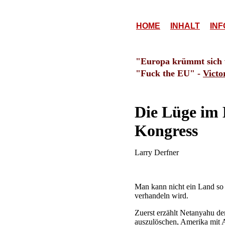
HOME
INHALT
INF
"Europa krümmt sich wi
"Fuck the EU" -
Victo
Die Lüge im
Kongress
Larry Derfner
Man kann nicht ein Land so h
verhandeln wird.
Zuerst erzählt Netanyahu de
auszulöschen, Amerika mit 