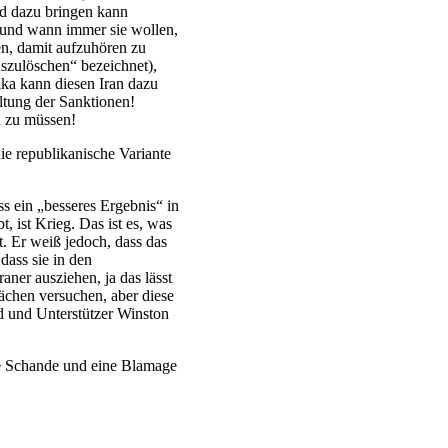
nd dazu bringen kann
 und wann immer sie wollen,
en, damit aufzuhören zu
szulöschen“ bezeichnet),
ika kann diesen Iran dazu
ltung der Sanktionen!
n zu müssen!
ie republikanische Variante
ss ein „besseres Ergebnis“ in
 ist Krieg. Das ist es, was
t. Er weiß jedoch, dass das
dass sie in den
ner ausziehen, ja das lässt
rächen versuchen, aber diese
nd und Unterstützer Winston
ne Schande und eine Blamage