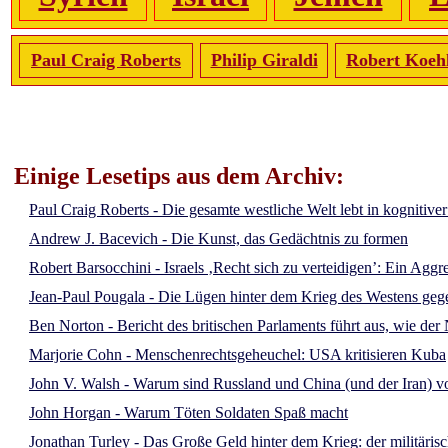
Paul Craig Roberts
Philip Giraldi
Robert Koeh
Einige Lesetips aus dem Archiv:
Paul Craig Roberts - Die gesamte westliche Welt lebt in kognitive
Andrew J. Bacevich - Die Kunst, das Gedächtnis zu formen
Robert Barsocchini - Israels ‚Recht sich zu verteidigen’: Ein Aggr
Jean-Paul Pougala - Die Lügen hinter dem Krieg des Westens ge
Ben Norton - Bericht des britischen Parlaments führt aus, wie d
Marjorie Cohn - Menschenrechtsgeheuchel: USA kritisieren Kuba
John V. Walsh - Warum sind Russland und China (und der Iran) vo
John Horgan - Warum Töten Soldaten Spaß macht
Jonathan Turley - Das Große Geld hinter dem Krieg: der militäris