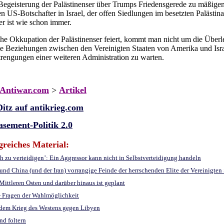
e Begeisterung der Palästinenser über Trumps Friedensgerede zu mäßige
US-Botschafter in Israel, der offen Siedlungen im besetzten Palästina 
r ist wie schon immer.
sche Okkupation der Palästinenser feiert, kommt man nicht um die Über
e Beziehungen zwischen den Vereinigten Staaten von Amerika und Israel
trengungen einer weiteren Administration zu warten.
Antiwar.com
>
Artikel
Ditz auf antikrieg.com
sement-Politik 2.0
greiches Material:
ich zu verteidigen’: Ein Aggressor kann nicht in Selbstverteidigung handeln
und China (und der Iran) vorrangige Feinde der herrschenden Elite der Vereinigten
ittleren Osten und darüber hinaus ist geplant
- Fragen der Wahlmöglichkeit
 dem Krieg des Westens gegen Libyen
nd foltern