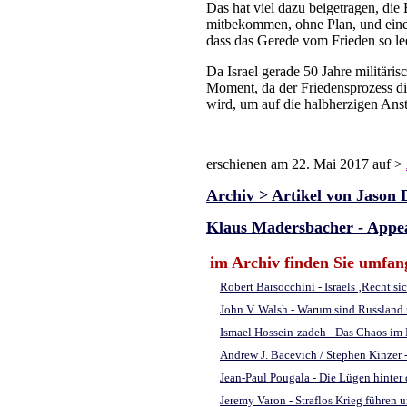
Das hat viel dazu beigetragen, di
mitbekommen, ohne Plan, und einen 
dass das Gerede vom Frieden so lee
Da Israel gerade 50 Jahre militäri
Moment, da der Friedensprozess di
wird, um auf die halbherzigen Ans
erschienen am 22. Mai 2017 auf >
Archiv > Artikel von Jason 
Klaus Madersbacher - Appea
im Archiv finden Sie umfan
Robert Barsocchini - Israels ‚Recht s
John V. Walsh - Warum sind Russland 
Ismael Hossein-zadeh - Das Chaos im M
Andrew J. Bacevich / Stephen Kinzer 
Jean-Paul Pougala - Die Lügen hinter
Jeremy Varon - Straflos Krieg führen u