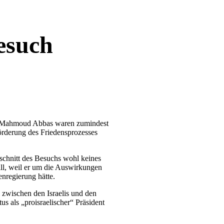
esuch
nt Mahmoud Abbas waren zumindest
Förderung des Friedensprozesses
schnitt des Besuchs wohl keines
ill, weil er um die Auswirkungen
nregierung hätte.
l zwischen den Israelis und den
tus als „proisraelischer“ Präsident