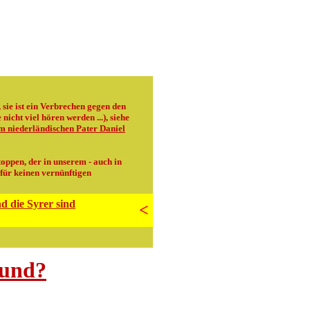
sie ist ein Verbrechen gegen den
nicht viel hören werden ...), siehe
m niederländischen Pater Daniel
oppen, der in unserem - auch in
 für keinen vernünftigen
d die Syrer sind
<
 und?