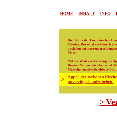
HOME
INHALT
INFO
Die Politik der Europäischen Unio
Frieden. Das wird auch durch ei
auch den vor kurzem erschienen
Maes
!
Mit der Weiterverbreitung des App
Ihrem - Namen betrieben wird. Ve
Menschen nachvollziehbare Politi
Appell der syrischen Kirch
>
unverzüglich aufzuheben!
> Ve