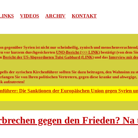
LINKS
VIDEOS
ARCHIV
KONTAKT
n gegenüber Syrien ist nicht nur scheinheilig, zynisch und menschenverachtend, 
nen vor kurzem durchgesickerten
UNO-Bericht (>>> LINK)
bestätigt (von dem Sie 
en
Bericht der US-Abgeordneten Tulsi Gabbard (LINK)
und das
Interview mit de
ells der syrischen Kirchenführer sollten Sie dazu beitragen, den Wahnsinn zu st
rlangen Sie von Ihren politischen Vertretern, gegen diese kranke und abwegige,
k aufzutreten!
enführer: Die Sanktionen der Europäischen Union gegen Syrien un
rbrechen gegen den Frieden? Na