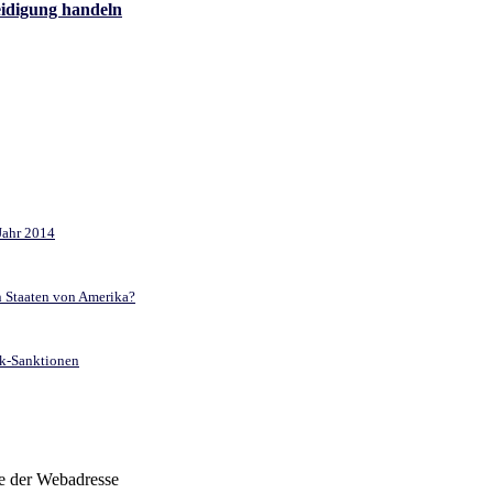
teidigung handeln
 Jahr 2014
en Staaten von Amerika?
ak-Sanktionen
be der Webadresse