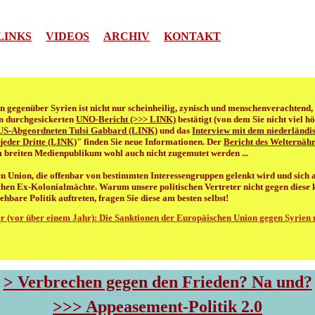
LINKS
VIDEOS
ARCHIV
KONTAKT
n gegenüber Syrien ist nicht nur scheinheilig, zynisch und menschenverachtend, 
en durchgesickerten
UNO-Bericht (>>> LINK)
bestätigt (von dem Sie nicht viel hö
 US-Abgeordneten Tulsi Gabbard (LINK)
und das
Interview mit dem niederländi
 jeder Dritte (LINK)
" finden Sie neue Informationen. Der
Bericht des Welternä
 breiten Medienpublikum wohl auch nicht zugemutet werden ...
en Union, die offenbar von bestimmten Interessengruppen gelenkt wird und sich a
hen Ex-Kolonialmächte. Warum unsere politischen Vertreter nicht gegen diese 
bare Politik auftreten, fragen Sie diese am besten selbst!
r (vor über einem Jahr): Die Sanktionen der Europäischen Union gegen Syrien 
> Verbrechen gegen den Frieden? Na und?
>>> Appeasement-Politik 2.0