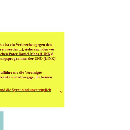
sie ist ein Verbrechen gegen den
ren werden ...), siehe auch den vor
schen Pater Daniel Maes (LINK)
!
hrungsprogramms der UNO (LINK)
ufführt wie die Vereinigte
kranke und abwegige, für keinen
und die Syrer sind unverzüglich
<