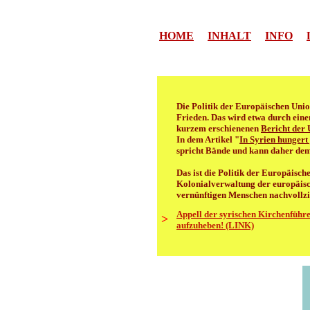
HOME
INHALT
INFO
Die Politik der Europäischen Unio
Frieden. Das wird etwa durch ein
kurzem erschienenen
Bericht der
In dem Artikel "
In Syrien hungert
spricht Bände und kann daher dem
Das ist die Politik der Europäisch
Kolonialverwaltung der europäisc
vernünftigen Menschen nachvollzieh
Appell der syrischen Kirchenführe
>
aufzuheben! (LINK)