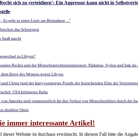
‚Recht sich zu verteidigen’: Ein Aggressor kann nicht in Selbstver
telle
„Es geht in erster Linie um Bestrafung ...”
n brechen das Schweigen
n Spaß macht
mewechsel in Libyen?
ionalen Rechts und der Menschenrechtsinstitutionen: Palästina, Syrien und Irak im
er dem Krieg des Westens gegen Libyen
 und China (und der Iran) vorrangige Feinde der herrschenden Elite der Vereinigt
uchel: USA kritisieren Kuba
n von Amerika sind verantwortlich für den Verlust von Menschenleben durch die Ir
on dunklen Orten
 immer interessante Artikel!
f dieser Website ist durchaus erwünscht. In diesem Fall bitte die Anga