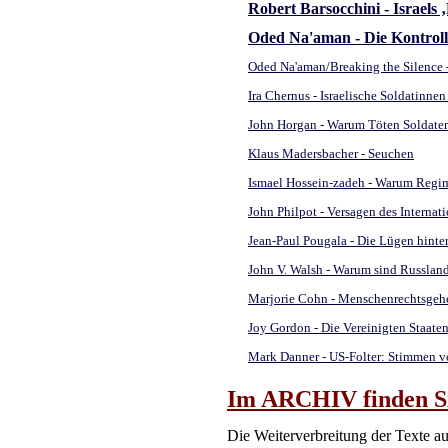
Robert Barsocchini - Israels 
Oded Na'aman - Die Kontrolls
Oded Na'aman/Breaking the Silence - 
Ira Chernus - Israelische Soldatinne
John Horgan - Warum Töten Soldate
Klaus Madersbacher - Seuchen
Ismael Hossein-zadeh - Warum Regi
John Philpot - Versagen des Internat
Jean-Paul Pougala - Die Lügen hint
John V. Walsh - Warum sind Russland
Marjorie Cohn - Menschenrechtsgehe
Joy Gordon - Die Vereinigten Staate
Mark Danner - US-Folter: Stimmen v
Im ARCHIV finden Sie
Die Weiterverbreitung der Texte au