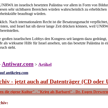
es UNRWA im israelisch besetzten Palästina vor allem in Form von Bil
esen sehr sichtbaren Bereichen würden wahrscheinlich zu erheblichen
rheitskräfte beauftragt würden.
rklich. Nach internationalem Recht ist die Besatzungsmacht verpflichte
isten, und Israel hat sih davor lange Zeit drücken können, weil UNRW
ereitstellen.
 großen israelischen Lobbys den Kongress seit langem dazu gedräng
lfe als wirksame Hilfe für Israel ansehen, um das besetzte Palästina in 
uch steht.
Antiwar.com
>
Artikel
 >
auf antikrieg.com
chiv - jetzt auch auf Datenträger (CD oder 
hen die eigene Kultur" - "Krieg als Barbarei" - Dr. Eugen Drewe
chiv: