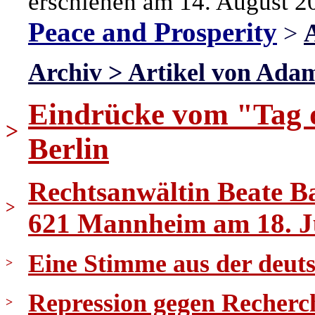
erschienen am 14. August 2
Peace and Prosperity
>
A
Archiv > Artikel von Adam
Eindrücke vom "Tag d
>
Berlin
Rechtsanwältin Beate 
>
621 Mannheim am 18. J
Eine Stimme aus der deut
>
Repression gegen Recherch
>