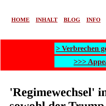
HOME
INHALT
BLOG
INFO
> Verbrechen g
>>> Appea
'Regimewechsel' in
sowohl der Trump-