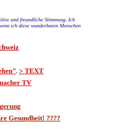
itive und freundliche Stimmung. Ich
, wenn ich diese wunderbaren Menschen
chweiz
gehen"
> TEXT
.
gmacher TV
lgerung
re Gesundheit! ????