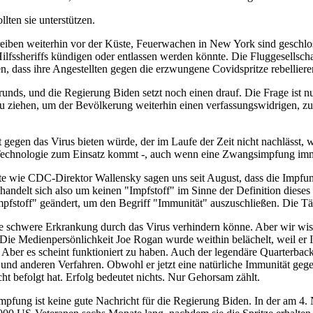
llten sie unterstützen.
 treiben weiterhin vor der Küste, Feuerwachen in New York sind geschl
Hilfssheriffs kündigen oder entlassen werden könnte. Die Fluggesellsch
, dass ihre Angestellten gegen die erzwungene Covidspritze rebelliere
ds, und die Regierung Biden setzt noch einen drauf. Die Frage ist nur, 
 ziehen, um der Bevölkerung weiterhin einen verfassungswidrigen, zut
egen das Virus bieten würde, der im Laufe der Zeit nicht nachlässt, wä
e Technologie zum Einsatz kommt -, auch wenn eine Zwangsimpfung imm
 wie CDC-Direktor Wallensky sagen uns seit August, dass die Impfung
 handelt sich also um keinen "Impfstoff" im Sinne der Definition diese
Impfstoff" geändert, um den Begriff "Immunität" auszuschließen. Die Tä
ne schwere Erkrankung durch das Virus verhindern könne. Aber wir wisse
Die Medienpersönlichkeit Joe Rogan wurde weithin belächelt, weil er
Aber es scheint funktioniert zu haben. Auch der legendäre Quarterba
und anderen Verfahren. Obwohl er jetzt eine natürliche Immunität gege
ht befolgt hat. Erfolg bedeutet nichts. Nur Gehorsam zählt.
pfung ist keine gute Nachricht für die Regierung Biden. In der am 4. 