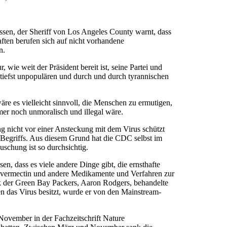
ossen, der Sheriff von Los Angeles County warnt, dass
aften berufen sich auf nicht vorhandene
n.
wie weit der Präsident bereit ist, seine Partei und
iefst unpopulären und durch und durch tyrannischen
re es vielleicht sinnvoll, die Menschen zu ermutigen,
er noch unmoralisch und illegal wäre.
 nicht vor einer Ansteckung mit dem Virus schützt
s Begriffs. Aus diesem Grund hat die CDC selbst im
uschung ist so durchsichtig.
n, dass es viele andere Dinge gibt, die ernsthafte
 Ivermectin und andere Medikamente und Verfahren zur
ck der Green Bay Packers, Aaron Rodgers, behandelte
n das Virus besitzt, wurde er von den Mainstream-
November in der Fachzeitschrift Nature