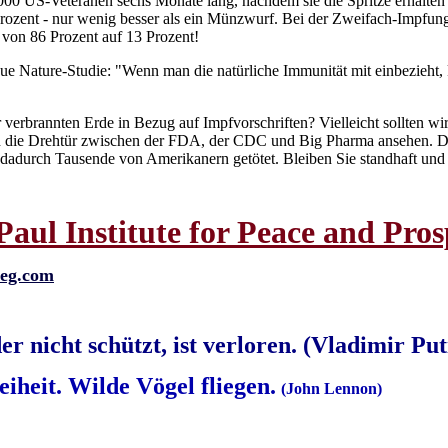
.000 US-Veteranen sechs Monate lang, nachdem sie die Spritze erhalt
ozent - nur wenig besser als ein Münzwurf. Bei der Zweifach-Impfun
 von 86 Prozent auf 13 Prozent!
eue Nature-Studie: "Wenn man die natürliche Immunität mit einbezieht
r verbrannten Erde in Bezug auf Impfvorschriften? Vielleicht sollten w
auch die Drehtür zwischen der FDA, der CDC und Big Pharma ansehen. 
adurch Tausende von Amerikanern getötet. Bleiben Sie standhaft und 
aul Institute for Peace and Pros
ieg.com
er nicht schützt, ist verloren. (Vladimir Put
iheit. Wilde Vögel fliegen.
(John Lennon)