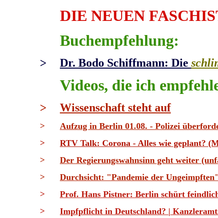
DIE NEUEN FASCHIS
Buchempfehlung:
>
Dr. Bodo Schiffmann: Die
schl
Videos, die ich empfehl
>
Wissenschaft steht auf
>
Aufzug in Berlin 01.08. - Polizei überford
>
RTV Talk: Corona - Alles wie geplant? (
>
Der Regierungswahnsinn geht weiter (unfa
>
Durchsicht: "Pandemie der Ungeimpften
>
Prof. Hans Pistner: Berlin schürt feindl
>
Impfpflicht in Deutschland? | Kanzleram