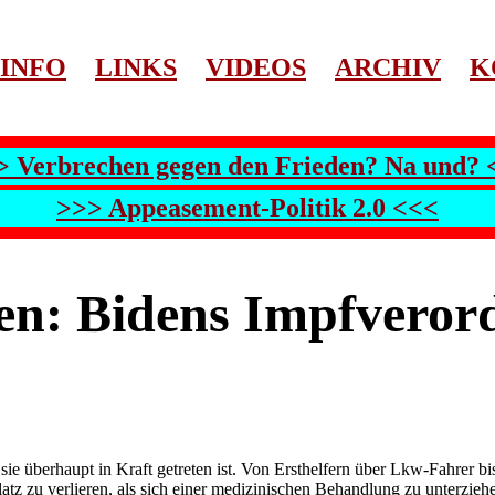
INFO
LINKS
VIDEOS
ARCHIV
K
> Verbrechen gegen den Frieden? Na und? 
>>> Appeasement-Politik 2.0 <<<
n: Bidens Impfverord
!
ie überhaupt in Kraft getreten ist. Von Ersthelfern über Lkw-Fahrer bis 
platz zu verlieren, als sich einer medizinischen Behandlung zu unterziehe