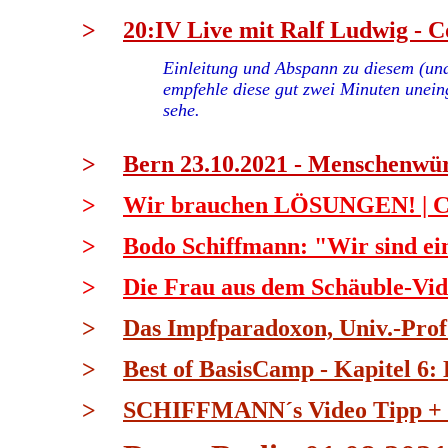
>
20:IV Live mit Ralf Ludwig - C
Einleitung und Abspann zu diesem (un
empfehle diese gut zwei Minuten unein
sehe.
>
Bern 23.10.2021 - Menschenwür
>
Wir brauchen LÖSUNGEN! | Caf
>
Bodo Schiffmann: "Wir sind ein
>
Die Frau aus dem Schäuble-Vid
>
Das Impfparadoxon, Univ.-Prof.
>
Best of BasisCamp - Kapitel 6:
>
SCHIFFMANN´s Video Tipp + der