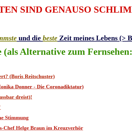
TEN SIND GENAUSO SCHLIM
immste
und die
beste
Zeit meines Lebens (> B
e (als Alternative zum Fernsehen:
ert? (Boris Reitschuster)
Monika Donner - Die Coronadiktatur)
ssbar dreist)!
"
iche Stimmung
ts-Chef Helge Braun im Kreuzverhör