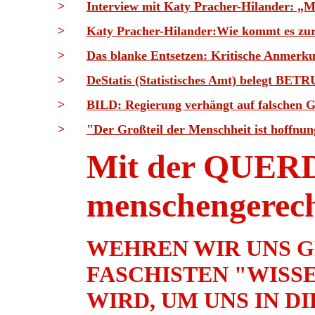
>
Interview mit Katy Pracher-Hilander: „
>
Katy Pracher-Hilander:Wie kommt es zur
>
Das blanke Entsetzen: Kritische Anmerk
>
DeStatis (Statistisches Amt) belegt BE
>
BILD: Regierung verhängt auf falschen
>
"Der Großteil der Menschheit ist hoffnung
Mit der QUE
menschengerech
WEHREN WIR UNS G
FASCHISTEN "WISS
WIRD, UM UNS IN D