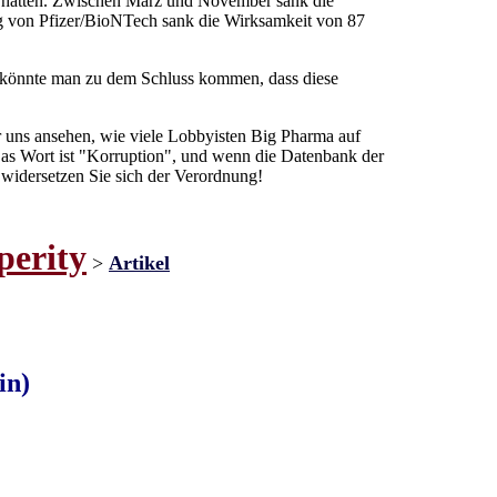
en hatten. Zwischen März und November sank die
g von Pfizer/BioNTech sank die Wirksamkeit von 87
, könnte man zu dem Schluss kommen, dass diese
ir uns ansehen, wie viele Lobbyisten Big Pharma auf
Das Wort ist "Korruption", und wenn die Datenbank der
widersetzen Sie sich der Verordnung!
perity
>
Artikel
in)