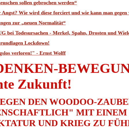
Menschen sollen gebrochen werden“
 Angst? Wie wird diese forciert und wie kann man gegen
ungen zur „neuen Normalität“
TRUG bei Todesursachen - Merkel, Spahn, Drosten und W
 Grundlagen Lockdown!
slos verloren!" - Ernst Wolff
RDENKEN-BEWEGUNG 
te Zukunft!
EGEN DEN WOODOO-ZAUBER
ENSCHAFTLICH" MIT EINEM 
IKTATUR UND KRIEG ZU FÜH