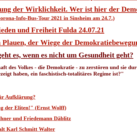
ng der Wirklichkeit. Wer ist hier der De
Corona-Info-Bus-Tour 2021 in Sinsheim am 24.7.)
eden und Freiheit Fulda 24.07.21
n Plauen, der Wiege der Demokratiebewegu
eht es, wenn es nicht um Gesundheit geht?
ft des Volkes - die Demokratie - zu zerstören und sie dur
igt haben, ein faschistisch-totalitäres Regime ist?"
für Aufklärung?
 der Eliten!" (Ernst Wolff)
ahner und Friedemann Däblitz
lt Karl Schmitt Walter