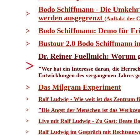
Bodo Schiffmann - Die Umkehru
>
werden ausgegrenzt
(Auftakt der 
>
Bodo Schiffmann: Demo für Fri
>
Bustour 2.0 Bodo Schiffmann i
Dr. Reiner Fuellmich: Worum g
>
"Wer hat ein Interesse daran, die Herrscha
Entwicklungen des vergangenen Jahres geze
>
Das Milgram Experiment
>
Ralf Ludwig - Wie weit ist das Zentrum 
>
"Die Angst der Menschen ist das Werkzeug
>
Live mit Ralf Ludwig - Zu Gast: Beate B
>
Ralf Ludwig im Gespräch mit Rechtsanwa