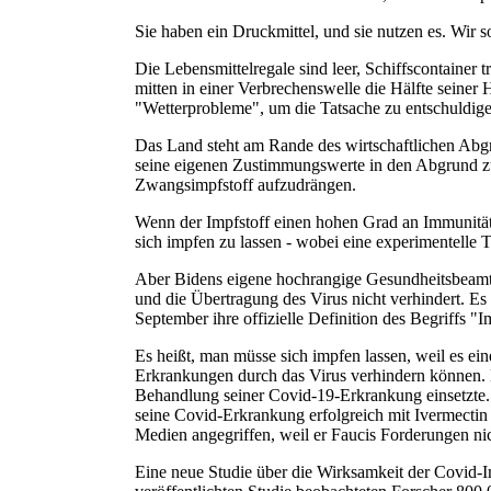
Sie haben ein Druckmittel, und sie nutzen es. Wir so
Die Lebensmittelregale sind leer, Schiffscontainer
mitten in einer Verbrechenswelle die Hälfte seiner 
"Wetterprobleme", um die Tatsache zu entschuldigen
Das Land steht am Rande des wirtschaftlichen Abgrun
seine eigenen Zustimmungswerte in den Abgrund zu
Zwangsimpfstoff aufzudrängen.
Wenn der Impfstoff einen hohen Grad an Immunität g
sich impfen zu lassen - wobei eine experimentell
Aber Bidens eigene hochrangige Gesundheitsbeamte
und die Übertragung des Virus nicht verhindert. Es
September ihre offizielle Definition des Begriffs "
Es heißt, man müsse sich impfen lassen, weil es ei
Erkrankungen durch das Virus verhindern können. 
Behandlung seiner Covid-19-Erkrankung einsetzte. 
seine Covid-Erkrankung erfolgreich mit Ivermectin 
Medien angegriffen, weil er Faucis Forderungen nic
Eine neue Studie über die Wirksamkeit der Covid-Im