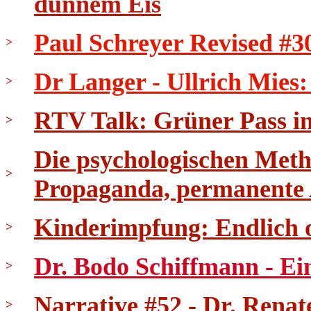
dünnem Eis
Paul Schreyer Revised #3
>
Dr Langer - Ullrich Mies
>
RTV Talk: Grüner Pass in 
>
Die psychologischen Meth
>
Propaganda, permanente
Kinderimpfung: Endlich 
>
Dr. Bodo Schiffmann - Ei
>
Narrative #52 - Dr. Renat
>