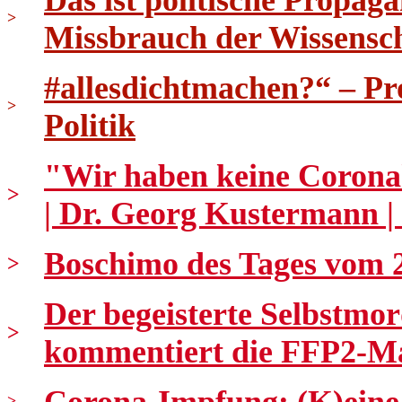
Das ist politische Propag
>
Missbrauch der Wissensc
#allesdichtmachen?“ – P
>
Politik
"Wir haben keine Corona
>
| Dr. Georg Kustermann |
Boschimo des Tages vom 20
>
Der begeisterte Selbstmor
>
kommentiert die FFP2-M
>