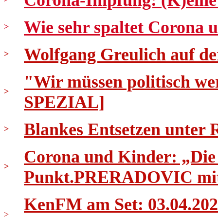
Corona-Impfung: (K)eine
Wie sehr spaltet Corona u
>
Wolfgang Greulich auf d
>
"Wir müssen politisch
>
SPEZIAL]
Blankes Entsetzen unte
>
Corona und Kinder: „Die r
>
Punkt.PRERADOVIC mit P
KenFM am Set: 03.04.202
>