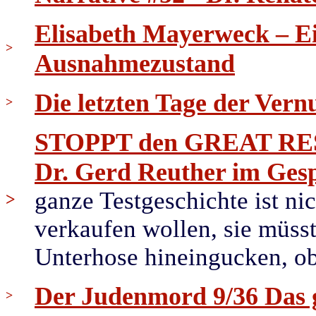
Elisabeth Mayerweck – E
>
Ausnahmezustand
Die letzten Tage der Vernu
>
STOPPT den GREAT RESET
Dr. Gerd Reuther im Ge
ganze Testgeschichte ist ni
>
verkaufen wollen, sie müsste
Unterhose hineingucken, ob 
Der Judenmord 9/36 Das 
>