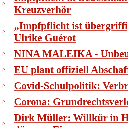
>
Kreuzverhör
„Impfpflicht ist übergri
>
Ulrike Guérot
NINA MALEIKA - Unbeug
>
EU plant offiziell Abscha
>
Covid-Schulpolitik: Verb
>
Corona: Grundrechtsverl
>
Dirk Müller: Willkür in 
>