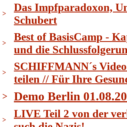
Das Impfparadoxon, Uni
>
Schubert
Best of BasisCamp - Ka
>
und die Schlussfolgeru
SCHIFFMANN´s Video Ti
>
teilen // Für Ihre Gesun
Demo Berlin 01.08.20
>
LIVE Teil 2 von der ver
>
such die Nazis!