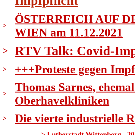
Impfpflicht
ÖSTERREICH AUF DE
>
WIEN am 11.12.2021
RTV Talk: Covid-Imp
>
+++Proteste gegen Impf
>
Thomas Sarnes, ehemali
>
Oberhavelkliniken
Die vierte industrielle 
>
>
Lutherstadt Wittenberg - 20