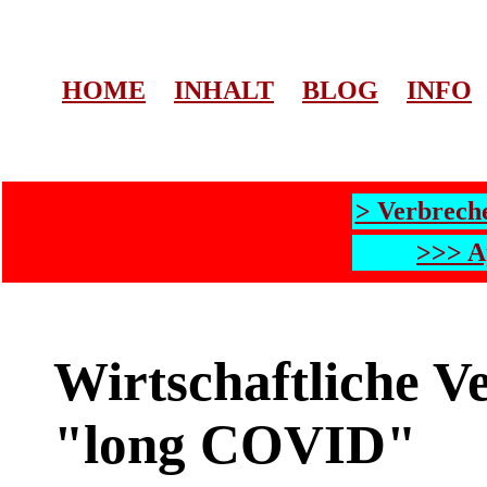
HOME
INHALT
BLOG
INFO
> Verbrech
>>> A
Wirtschaftliche V
"long COVID"