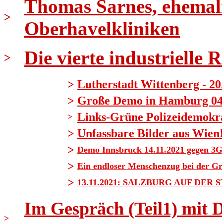
Thomas Sarnes, ehemali
>
Oberhavelkliniken
Die vierte industrielle 
>
>
Lutherstadt Wittenberg - 20
>
Große Demo in Hamburg 04.1
Links-Grüne Polizeidemokrat
>
>
Unfassbare Bilder aus Wien
>
Demo Innsbruck 14.11.2021 gegen 3G
>
Ein endloser Menschenzug bei der G
>
13.11.2021: SALZBURG AUF DER 
Im Gespräch (Teil1) mit 
>