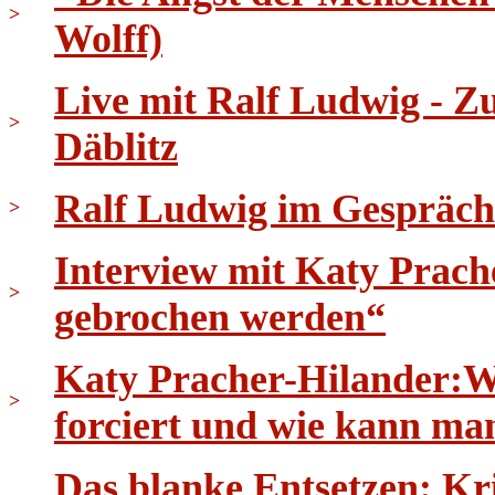
>
Wolff)
Live mit Ralf Ludwig - 
>
Däblitz
Ralf Ludwig im Gespräch
>
Interview mit Katy Prach
>
gebrochen werden“
Katy Pracher-Hilander:W
>
forciert und wie kann ma
Das blanke Entsetzen: K