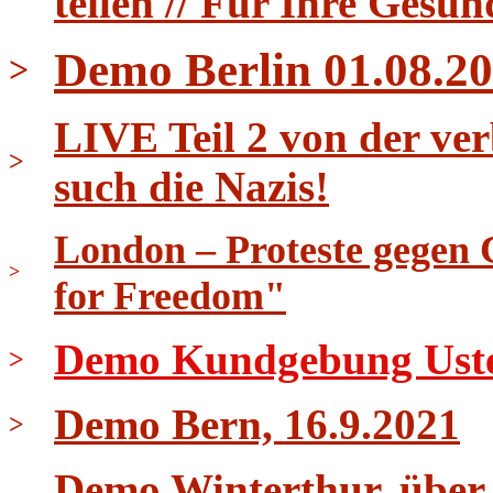
teilen // Für Ihre Gesun
Demo Berlin 01.08.20
>
LIVE Teil 2 von der ver
>
such die Nazis!
London – Proteste gegen 
>
for Freedom"
Demo Kundgebung Uster 
>
Demo Bern, 16.9.2021
>
Demo Winterthur, über 