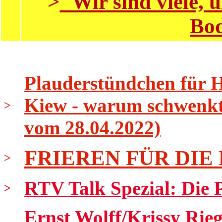
>
"Wir sind viele,
Bod
Plauderstündchen für 
Kiew - warum schwenkt 
>
vom 28.04.2022)
FRIEREN FÜR DIE
>
RTV Talk Spezial: Die Pr
>
Ernst Wolff/Krissy Rieg