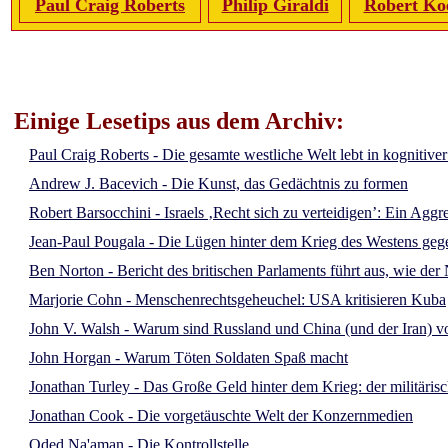
Paul Craig Roberts
Philip Giraldi
Robert Ko
Einige Lesetips aus dem Archiv:
Paul Craig Roberts - Die gesamte westliche Welt lebt in kognitive
Andrew J. Bacevich - Die Kunst, das Gedächtnis zu formen
Robert Barsocchini - Israels ‚Recht sich zu verteidigen’: Ein Aggr
Jean-Paul Pougala - Die Lügen hinter dem Krieg des Westens ge
Ben Norton - Bericht des britischen Parlaments führt aus, wie d
Marjorie Cohn - Menschenrechtsgeheuchel: USA kritisieren Kuba
John V. Walsh - Warum sind Russland und China (und der Iran) vo
John Horgan - Warum Töten Soldaten Spaß macht
Jonathan Turley - Das Große Geld hinter dem Krieg: der militäris
Jonathan Cook - Die vorgetäuschte Welt der Konzernmedien
Oded Na'aman - Die Kontrollstelle